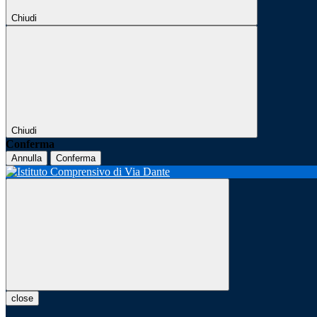
Chiudi
Chiudi
Conferma
Annulla
Conferma
close