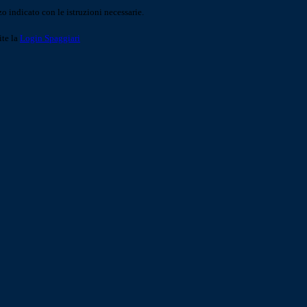
o indicato con le istruzioni necessarie.
ite la
Login Spaggiari