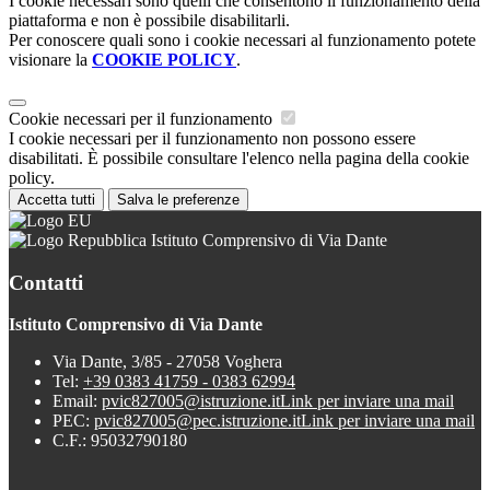
I cookie necessari sono quelli che consentono il funzionamento della
piattaforma e non è possibile disabilitarli.
Per conoscere quali sono i cookie necessari al funzionamento potete
visionare la
COOKIE POLICY
.
Cookie necessari per il funzionamento
I cookie necessari per il funzionamento non possono essere
disabilitati. È possibile consultare l'elenco nella pagina della cookie
policy.
Accetta tutti
Salva le preferenze
Istituto Comprensivo di Via Dante
Contatti
Istituto Comprensivo di Via Dante
Via Dante, 3/85 - 27058 Voghera
Tel:
+39 0383 41759 - 0383 62994
Email:
pvic827005@istruzione.it
Link per inviare una mail
PEC:
pvic827005@pec.istruzione.it
Link per inviare una mail
C.F.: 95032790180