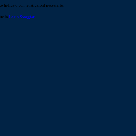
o indicato con le istruzioni necessarie.
ite la
Login Spaggiari