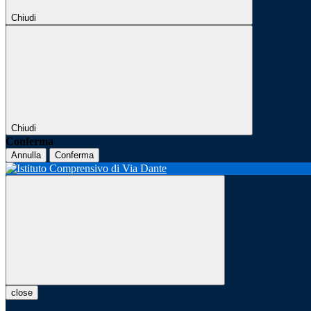
Chiudi
Chiudi
Conferma
Annulla
Conferma
close