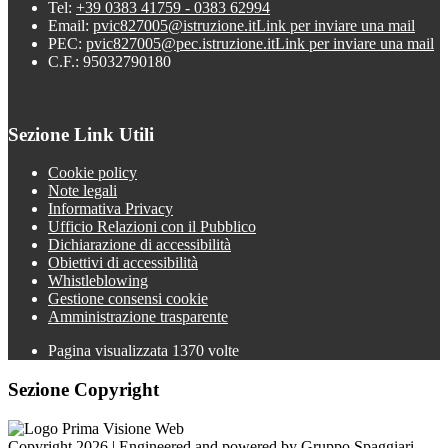
Tel:
+39 0383 41759 - 0383 62994
Email:
pvic827005@istruzione.it
Link per inviare una mail
PEC:
pvic827005@pec.istruzione.it
Link per inviare una mail
C.F.: 95032790180
Sezione Link Utili
Cookie policy
Note legali
Informativa Privacy
Ufficio Relazioni con il Pubblico
Dichiarazione di accessibilità
Obiettivi di accessibilità
Whistleblowing
Gestione consensi cookie
Amministrazione trasparente
Pagina visualizzata
1370
volte
Sezione Copyright
Copyright 2026 | Engineered and powered by Gruppo Spaggiari