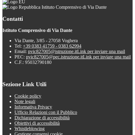
Istituto Comprensivo di Via Dante
Contatti
Istituto Comprensivo di Via Dante
Via Dante, 3/85 - 27058 Voghera
Tel:
+39 0383 41759 - 0383 62994
Email:
pvic827005@istruzione.it
Link per inviare una mail
PEC:
pvic827005@pec.istruzione.it
Link per inviare una mail
C.F.: 95032790180
Sezione Link Utili
Cookie policy
Note legali
Informativa Privacy
Ufficio Relazioni con il Pubblico
Dichiarazione di accessibilità
Obiettivi di accessibilità
Whistleblowing
Gestione consensi cookie