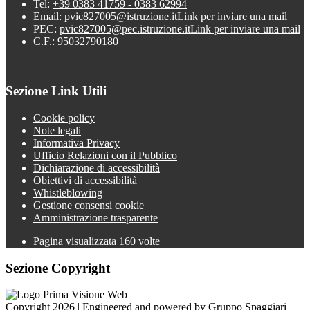
Tel:
+39 0383 41759 - 0383 62994
Email:
pvic827005@istruzione.it
Link per inviare una mail
PEC:
pvic827005@pec.istruzione.it
Link per inviare una mail
C.F.: 95032790180
Sezione Link Utili
Cookie policy
Note legali
Informativa Privacy
Ufficio Relazioni con il Pubblico
Dichiarazione di accessibilità
Obiettivi di accessibilità
Whistleblowing
Gestione consensi cookie
Amministrazione trasparente
Pagina visualizzata
160
volte
Sezione Copyright
Copyright 2026 | Engineered and powered by Gruppo Spaggiari