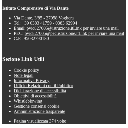
Istituto Comprensivo di Via Dante
Via Dante, 3/85 - 27058 Voghera
Tel:
+39 0383 41759 - 0383 62994
Email:
pvic827005@istruzione.it
Link per inviare una mail
PEC:
pvic827005@pec.istruzione.it
Link per inviare una mail
C.F.: 95032790180
Sezione Link Utili
Cookie policy
Note legali
Informativa Privacy
Ufficio Relazioni con il Pubblico
Dichiarazione di accessibilità
Obiettivi di accessibilità
Whistleblowing
Gestione consensi cookie
Amministrazione trasparente
Pagina visualizzata
374
volte