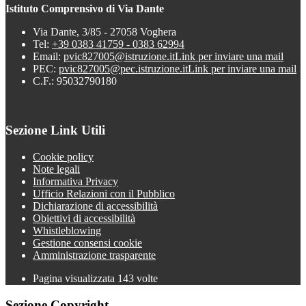
Istituto Comprensivo di Via Dante
Via Dante, 3/85 - 27058 Voghera
Tel:
+39 0383 41759 - 0383 62994
Email:
pvic827005@istruzione.it
Link per inviare una mail
PEC:
pvic827005@pec.istruzione.it
Link per inviare una mail
C.F.: 95032790180
Sezione Link Utili
Cookie policy
Note legali
Informativa Privacy
Ufficio Relazioni con il Pubblico
Dichiarazione di accessibilità
Obiettivi di accessibilità
Whistleblowing
Gestione consensi cookie
Amministrazione trasparente
Pagina visualizzata
143
volte
Sezione Copyright