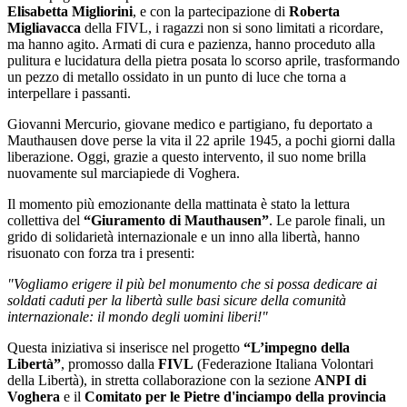
Elisabetta Migliorini
, e con la partecipazione di
Roberta
Migliavacca
della FIVL, i ragazzi non si sono limitati a ricordare,
ma hanno agito. Armati di cura e pazienza, hanno proceduto alla
pulitura e lucidatura della pietra posata lo scorso aprile, trasformando
un pezzo di metallo ossidato in un punto di luce che torna a
interpellare i passanti.
Giovanni Mercurio, giovane medico e partigiano, fu deportato a
Mauthausen dove perse la vita il 22 aprile 1945, a pochi giorni dalla
liberazione. Oggi, grazie a questo intervento, il suo nome brilla
nuovamente sul marciapiede di Voghera.
Il momento più emozionante della mattinata è stato la lettura
collettiva del
“Giuramento di Mauthausen”
. Le parole finali, un
grido di solidarietà internazionale e un inno alla libertà, hanno
risuonato con forza tra i presenti:
"Vogliamo erigere il più bel monumento che si possa dedicare ai
soldati caduti per la libertà sulle basi sicure della comunità
internazionale: il mondo degli uomini liberi!"
Questa iniziativa si inserisce nel progetto
“L’impegno della
Libertà”
, promosso dalla
FIVL
(Federazione Italiana Volontari
della Libertà), in stretta collaborazione con la sezione
ANPI di
Voghera
e il
Comitato per le Pietre d'inciampo della provincia