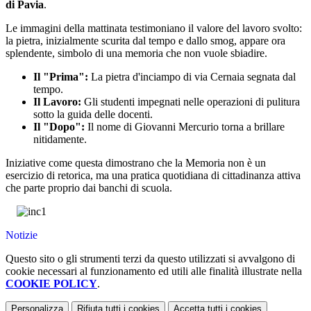
di Pavia
.
Le immagini della mattinata testimoniano il valore del lavoro svolto:
la pietra, inizialmente scurita dal tempo e dallo smog, appare ora
splendente, simbolo di una memoria che non vuole sbiadire.
Il "Prima":
La pietra d'inciampo di via Cernaia segnata dal
tempo.
Il Lavoro:
Gli studenti impegnati nelle operazioni di pulitura
sotto la guida delle docenti.
Il "Dopo":
Il nome di Giovanni Mercurio torna a brillare
nitidamente.
Iniziative come questa dimostrano che la Memoria non è un
esercizio di retorica, ma una pratica quotidiana di cittadinanza attiva
che parte proprio dai banchi di scuola.
Notizie
Questo sito o gli strumenti terzi da questo utilizzati si avvalgono di
cookie necessari al funzionamento ed utili alle finalità illustrate nella
COOKIE POLICY
.
Personalizza
Rifiuta tutti
i cookies
Accetta tutti
i cookies