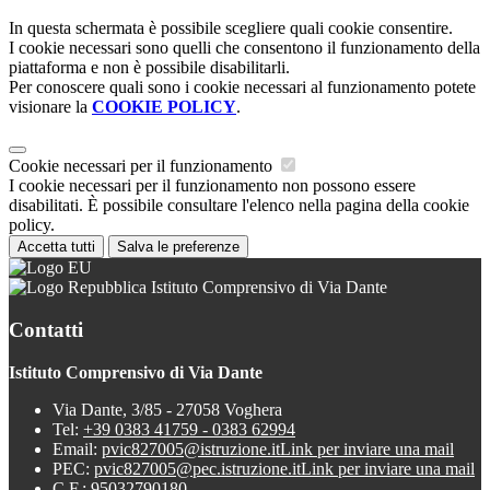
In questa schermata è possibile scegliere quali cookie consentire.
I cookie necessari sono quelli che consentono il funzionamento della
piattaforma e non è possibile disabilitarli.
Per conoscere quali sono i cookie necessari al funzionamento potete
visionare la
COOKIE POLICY
.
Cookie necessari per il funzionamento
I cookie necessari per il funzionamento non possono essere
disabilitati. È possibile consultare l'elenco nella pagina della cookie
policy.
Accetta tutti
Salva le preferenze
Istituto Comprensivo di Via Dante
Contatti
Istituto Comprensivo di Via Dante
Via Dante, 3/85 - 27058 Voghera
Tel:
+39 0383 41759 - 0383 62994
Email:
pvic827005@istruzione.it
Link per inviare una mail
PEC:
pvic827005@pec.istruzione.it
Link per inviare una mail
C.F.: 95032790180