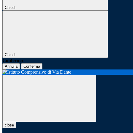
Chiudi
Chiudi
Conferma
Annulla
Conferma
close