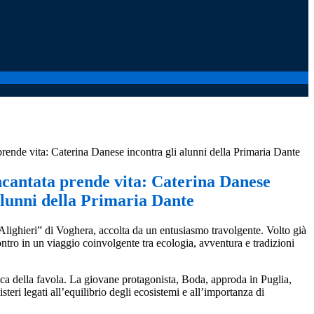
prende vita: Caterina Danese incontra gli alunni della Primaria Dante
ncantata prende vita: Caterina Danese
alunni della Primaria Dante
e Alighieri” di Voghera, accolta da un entusiasmo travolgente. Volto già
ontro in un viaggio coinvolgente tra ecologia, avventura e tradizioni
agica della favola. La giovane protagonista, Boda, approda in Puglia,
eri legati all’equilibrio degli ecosistemi e all’importanza di