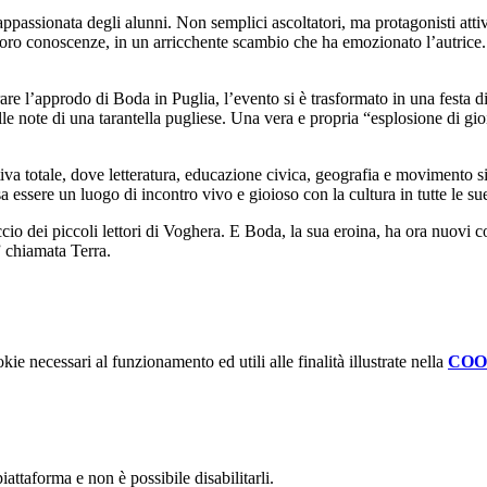
e appassionata degli alunni. Non semplici ascoltatori, ma protagonisti a
loro conoscenze, in un arricchente scambio che ha emozionato l’autrice. 
brare l’approdo di Boda in Puglia, l’evento si è trasformato in una festa
 sulle note di una tarantella pugliese. Una vera e propria “esplosione di g
tiva totale, dove letteratura, educazione civica, geografia e movimento 
 essere un luogo di incontro vivo e gioioso con la cultura in tutte le su
ccio dei piccoli lettori di Voghera. E Boda, la sua eroina, ha ora nuovi 
” chiamata Terra.
kie necessari al funzionamento ed utili alle finalità illustrate nella
COO
attaforma e non è possibile disabilitarli.