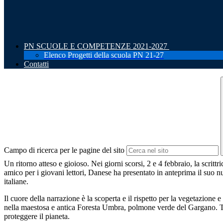
PN SCUOLE E COMPETENZE 2021-2027
Elenco Progetti della scuola PN 21-27
Contatti
Campo di ricerca per le pagine del sito
Un ritorno atteso e gioioso. Nei giorni scorsi, 2 e 4 febbraio, la scrit
amico per i giovani lettori, Danese ha presentato in anteprima il suo n
italiane.
Il cuore della narrazione è la scoperta e il rispetto per la vegetazione
nella maestosa e antica Foresta Umbra, polmone verde del Gargano. Tra q
proteggere il pianeta.