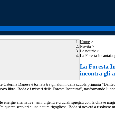
Home
>
Novità
>
Le notizie
>
La Foresta Incantata 
La Foresta I
incontra gli 
trice Caterina Danese è tornata tra gli alunni della scuola primaria “Dant
uovo libro, Boda e i misteri della Foresta Incantata”, trasformando l’inc
 e le energie alternative, temi urgenti e cruciali spiegati con la chiave m
uerce secolari e una natura rigogliosa, Boda si troverà a risolvere mist