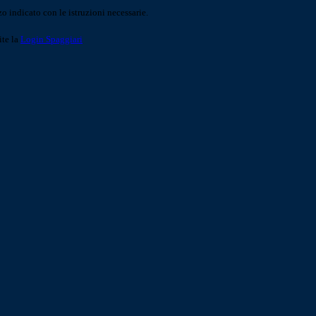
o indicato con le istruzioni necessarie.
ite la
Login Spaggiari