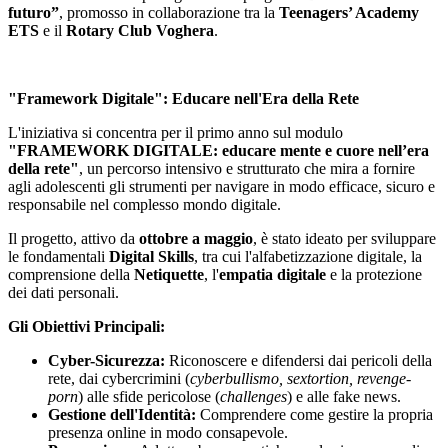
futuro”
, promosso in collaborazione tra la
Teenagers’ Academy
ETS
e il
Rotary Club Voghera
.
"Framework Digitale": Educare nell'Era della Rete
L'iniziativa si concentra per il primo anno sul modulo
"FRAMEWORK DIGITALE: educare mente e cuore nell’era
della rete"
, un percorso intensivo e strutturato che mira a fornire
agli adolescenti gli strumenti per navigare in modo efficace, sicuro e
responsabile nel complesso mondo digitale.
Il progetto, attivo da
ottobre a maggio
, è stato ideato per sviluppare
le fondamentali
Digital Skills
, tra cui l'alfabetizzazione digitale, la
comprensione della
Netiquette
, l'
empatia digitale
e la protezione
dei dati personali.
Gli Obiettivi Principali:
Cyber-Sicurezza:
Riconoscere e difendersi dai pericoli della
rete, dai cybercrimini (
cyberbullismo, sextortion, revenge-
porn
) alle sfide pericolose (
challenges
) e alle fake news.
Gestione dell'Identità:
Comprendere come gestire la propria
presenza online in modo consapevole.