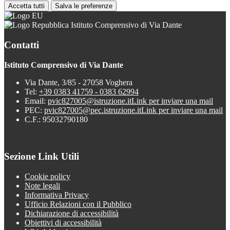
Accetta tutti
Salva le preferenze
Istituto Comprensivo di Via Dante
Contatti
Istituto Comprensivo di Via Dante
Via Dante, 3/85 - 27058 Voghera
Tel:
+39 0383 41759 - 0383 62994
Email:
pvic827005@istruzione.it
Link per inviare una mail
PEC:
pvic827005@pec.istruzione.it
Link per inviare una mail
C.F.: 95032790180
Sezione Link Utili
Cookie policy
Note legali
Informativa Privacy
Ufficio Relazioni con il Pubblico
Dichiarazione di accessibilità
Obiettivi di accessibilità