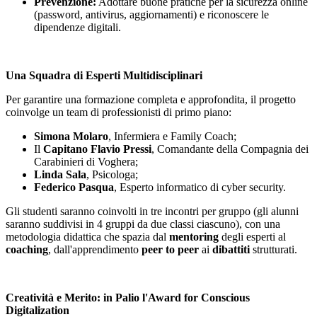
Prevenzione:
Adottare buone pratiche per la sicurezza online
(password, antivirus, aggiornamenti) e riconoscere le
dipendenze digitali.
Una Squadra di Esperti Multidisciplinari
Per garantire una formazione completa e approfondita, il progetto
coinvolge un team di professionisti di primo piano:
Simona Molaro
, Infermiera e Family Coach;
Il
Capitano Flavio Pressi
, Comandante della Compagnia dei
Carabinieri di Voghera;
Linda Sala
, Psicologa;
Federico Pasqua
, Esperto informatico di cyber security.
Gli studenti saranno coinvolti in tre incontri per gruppo (gli alunni
saranno suddivisi in 4 gruppi da due classi ciascuno), con una
metodologia didattica che spazia dal
mentoring
degli esperti al
coaching
, dall'apprendimento
peer to peer
ai
dibattiti
strutturati.
Creatività e Merito: in Palio l'Award for Conscious
Digitalization