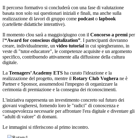
Il percorso formativo si concluderà con una fase di valutazione
basata non solo sui questionari iniziali e finali, ma anche sulla
realizzazione di lavori di gruppo come
podcast
o
lapbook
(cartellette didattiche interattive).
Il momento clou sarà a maggio/giugno con il
Concorso a premi
per
l'
“Award for conscious digitalization”
. I partecipanti dovranno
creare, individualmente, un
video tutorial
in cui spiegheranno, in
veste di "tutor-educatore", le competenze acquisite e un argomento
specifico, contribuendo attivamente alla diffusione della cultura
digitale.
La
Teenagers’ Academy ETS
ha curato l'ideazione e la
realizzazione del progetto, mentre il
Rotary Club Voghera
ne è
Partner e Sponsor, assumendosi l'impegno di organizzare la
cerimonia di premiazione e la consegna dei riconoscimenti.
L'iniziativa rappresenta un investimento concreto sul futuro dei
giovani vogheresi, fornendo loro le "radici" di conoscenza e
consapevolezza necessarie per affrontare l'era digitale e diventare gli
"adulti di valore" di domani.
Le immagini si riferiscono al primo incontro.