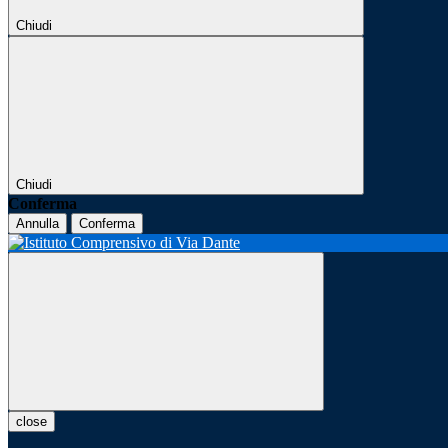
Chiudi
Chiudi
Conferma
Annulla
Conferma
close