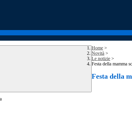
Home
>
Novità
>
Le notizie
>
Festa della mamma sc
Festa della 
la