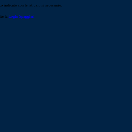
o indicato con le istruzioni necessarie.
ite la
Login Spaggiari