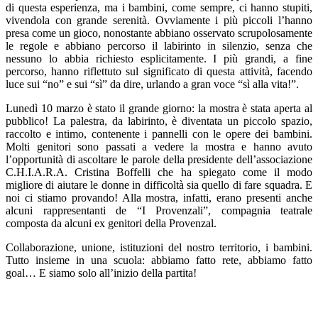
di questa esperienza, ma i bambini, come sempre, ci hanno stupiti,
vivendola con grande serenità. Ovviamente i più piccoli l’hanno
presa come un gioco, nonostante abbiano osservato scrupolosamente
le regole e abbiano percorso il labirinto in silenzio, senza che
nessuno lo abbia richiesto esplicitamente. I più grandi, a fine
percorso, hanno riflettuto sul significato di questa attività, facendo
luce sui “no” e sui “sì” da dire, urlando a gran voce “sì alla vita!”.
Lunedì 10 marzo è stato il grande giorno: la mostra è stata aperta al
pubblico! La palestra, da labirinto, è diventata un piccolo spazio,
raccolto e intimo, contenente i pannelli con le opere dei bambini.
Molti genitori sono passati a vedere la mostra e hanno avuto
l’opportunità di ascoltare le parole della presidente dell’associazione
C.H.I.A.R.A. Cristina Boffelli che ha spiegato come il modo
migliore di aiutare le donne in difficoltà sia quello di fare squadra. E
noi ci stiamo provando! Alla mostra, infatti, erano presenti anche
alcuni rappresentanti de “I Provenzali”, compagnia teatrale
composta da alcuni ex genitori della Provenzal.
Collaborazione, unione, istituzioni del nostro territorio, i bambini.
Tutto insieme in una scuola: abbiamo fatto rete, abbiamo fatto
goal… E siamo solo all’inizio della partita!