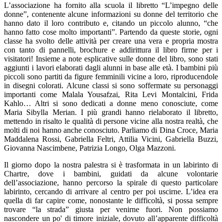
L’associazione ha fornito alla scuola il libretto “L’impegno delle
donne”, contenente alcune informazioni su donne del territorio che
hanno dato il loro contributo e, citando un piccolo alunno, “che
hanno fatto cose molto importanti”. Partendo da queste storie, ogni
classe ha svolto delle attività per creare una vera e propria mostra
con tanto di pannelli, brochure e addirittura il libro firme per i
visitatori! Insieme a note esplicative sulle donne del libro, sono stati
aggiunti i lavori elaborati dagli alunni in base alle età. I bambini più
piccoli sono partiti da figure femminili vicine a loro, riproducendole
in disegni colorati. Alcune classi si sono soffermate su personaggi
importanti come Malala Yousafzai, Rita Levi Montalcini, Frida
Kahlo… Altri si sono dedicati a donne meno conosciute, come
Maria Sibylla Merian. I più grandi hanno rielaborato il libretto,
mettendo in risalto le qualità di persone vicine alla nostra realtà, che
molti di noi hanno anche conosciuto. Parliamo di Dina Croce, Maria
Maddalena Rossi, Gabriella Feltri, Attilia Vicini, Gabriella Buzzi,
Giovanna Nascimbene, Patrizia Longo, Olga Mazzoni.
Il giorno dopo la nostra palestra si è trasformata in un labirinto di
Chartre, dove i bambini, guidati da alcune volontarie
dell’associazione, hanno percorso la spirale di questo particolare
labirinto, cercando di arrivare al centro per poi uscirne. L’idea era
quella di far capire come, nonostante le difficoltà, si possa sempre
trovare “la strada” giusta per venirne fuori. Non possiamo
nascondere un po' di timore iniziale, dovuto all’apparente difficoltà