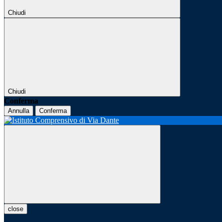
Chiudi
Chiudi
Conferma
Annulla
Conferma
close