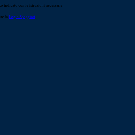
o indicato con le istruzioni necessarie.
ite la
Login Spaggiari