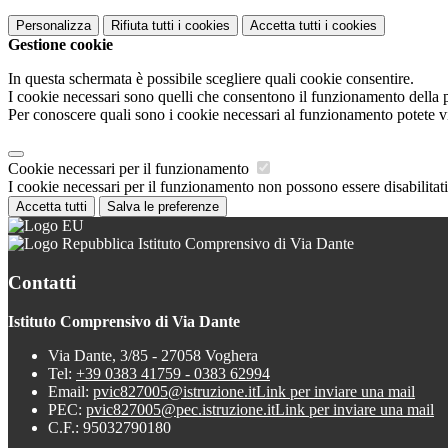
Personalizza
Rifiuta tutti
i cookies
Accetta tutti
i cookies
Gestione cookie
In questa schermata è possibile scegliere quali cookie consentire.
I cookie necessari sono quelli che consentono il funzionamento della pi
Per conoscere quali sono i cookie necessari al funzionamento potete v
Cookie necessari per il funzionamento
I cookie necessari per il funzionamento non possono essere disabilitati.
Accetta tutti
Salva le preferenze
Istituto Comprensivo di Via Dante
Contatti
Istituto Comprensivo di Via Dante
Via Dante, 3/85 - 27058 Voghera
Tel:
+39 0383 41759 - 0383 62994
Email:
pvic827005@istruzione.it
Link per inviare una mail
PEC:
pvic827005@pec.istruzione.it
Link per inviare una mail
C.F.: 95032790180