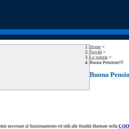
Home
>
Novità
>
Le notizie
>
Buona Pensione!!!
Buona Pensio
Buona 
kie necessari al funzionamento ed utili alle finalità illustrate nella
COO