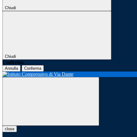
Chiudi
Chiudi
Conferma
Annulla
Conferma
close