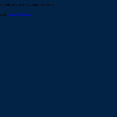
o indicato con le istruzioni necessarie.
ite la
Login Spaggiari