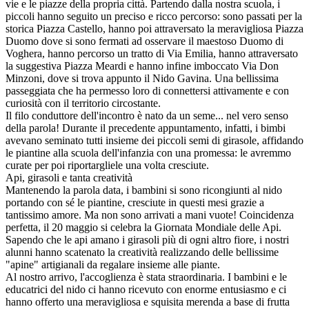
vie e le piazze della propria città. Partendo dalla nostra scuola, i
piccoli hanno seguito un preciso e ricco percorso: sono passati per la
storica Piazza Castello, hanno poi attraversato la meravigliosa Piazza
Duomo dove si sono fermati ad osservare il maestoso Duomo di
Voghera, hanno percorso un tratto di Via Emilia, hanno attraversato
la suggestiva Piazza Meardi e hanno infine imboccato Via Don
Minzoni, dove si trova appunto il Nido Gavina. Una bellissima
passeggiata che ha permesso loro di connettersi attivamente e con
curiosità con il territorio circostante.
​Il filo conduttore dell'incontro è nato da un seme... nel vero senso
della parola! Durante il precedente appuntamento, infatti, i bimbi
avevano seminato tutti insieme dei piccoli semi di girasole, affidando
le piantine alla scuola dell'infanzia con una promessa: le avremmo
curate per poi riportargliele una volta cresciute.
​Api, girasoli e tanta creatività
​Mantenendo la parola data, i bambini si sono ricongiunti al nido
portando con sé le piantine, cresciute in questi mesi grazie a
tantissimo amore. Ma non sono arrivati a mani vuote! Coincidenza
perfetta, il 20 maggio si celebra la Giornata Mondiale delle Api.
Sapendo che le api amano i girasoli più di ogni altro fiore, i nostri
alunni hanno scatenato la creatività realizzando delle bellissime
"apine" artigianali da regalare insieme alle piante.
​Al nostro arrivo, l'accoglienza è stata straordinaria. I bambini e le
educatrici del nido ci hanno ricevuto con enorme entusiasmo e ci
hanno offerto una meravigliosa e squisita merenda a base di frutta