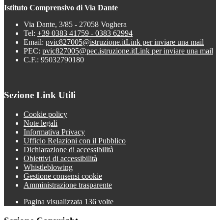
Istituto Comprensivo di Via Dante
Via Dante, 3/85 - 27058 Voghera
Tel:
+39 0383 41759 - 0383 62994
Email:
pvic827005@istruzione.it
Link per inviare una mail
PEC:
pvic827005@pec.istruzione.it
Link per inviare una mail
C.F.: 95032790180
Sezione Link Utili
Cookie policy
Note legali
Informativa Privacy
Ufficio Relazioni con il Pubblico
Dichiarazione di accessibilità
Obiettivi di accessibilità
Whistleblowing
Gestione consensi cookie
Amministrazione trasparente
Pagina visualizzata
136
volte