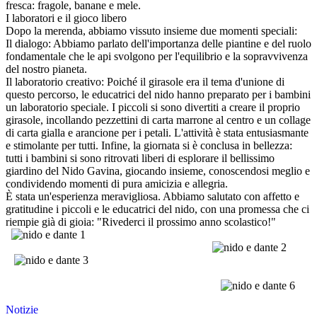
fresca: fragole, banane e mele.
​I laboratori e il gioco libero
​Dopo la merenda, abbiamo vissuto insieme due momenti speciali:
​Il dialogo: Abbiamo parlato dell'importanza delle piantine e del ruolo
fondamentale che le api svolgono per l'equilibrio e la sopravvivenza
del nostro pianeta.
​Il laboratorio creativo: Poiché il girasole era il tema d'unione di
questo percorso, le educatrici del nido hanno preparato per i bambini
un laboratorio speciale. I piccoli si sono divertiti a creare il proprio
girasole, incollando pezzettini di carta marrone al centro e un collage
di carta gialla e arancione per i petali. L'attività è stata entusiasmante
e stimolante per tutti. Infine, la giornata si è conclusa in bellezza:
tutti i bambini si sono ritrovati liberi di esplorare il bellissimo
giardino del Nido Gavina, giocando insieme, conoscendosi meglio e
condividendo momenti di pura amicizia e allegria.
​È stata un'esperienza meravigliosa. Abbiamo salutato con affetto e
gratitudine i piccoli e le educatrici del nido, con una promessa che ci
riempie già di gioia: "Rivederci il prossimo anno scolastico!"
Notizie