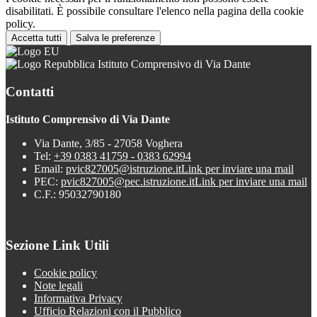
disabilitati. È possibile consultare l'elenco nella pagina della cookie
policy.
Accetta tutti
Salva le preferenze
Istituto Comprensivo di Via Dante
Contatti
Istituto Comprensivo di Via Dante
Via Dante, 3/85 - 27058 Voghera
Tel:
+39 0383 41759 - 0383 62994
Email:
pvic827005@istruzione.it
Link per inviare una mail
PEC:
pvic827005@pec.istruzione.it
Link per inviare una mail
C.F.: 95032790180
Sezione Link Utili
Cookie policy
Note legali
Informativa Privacy
Ufficio Relazioni con il Pubblico