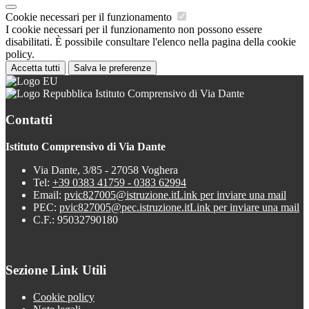
Cookie necessari per il funzionamento
I cookie necessari per il funzionamento non possono essere
disabilitati. È possibile consultare l'elenco nella pagina della cookie
policy.
Accetta tutti
Salva le preferenze
Istituto Comprensivo di Via Dante
Contatti
Istituto Comprensivo di Via Dante
Via Dante, 3/85 - 27058 Voghera
Tel:
+39 0383 41759 - 0383 62994
Email:
pvic827005@istruzione.it
Link per inviare una mail
PEC:
pvic827005@pec.istruzione.it
Link per inviare una mail
C.F.: 95032790180
Sezione Link Utili
Cookie policy