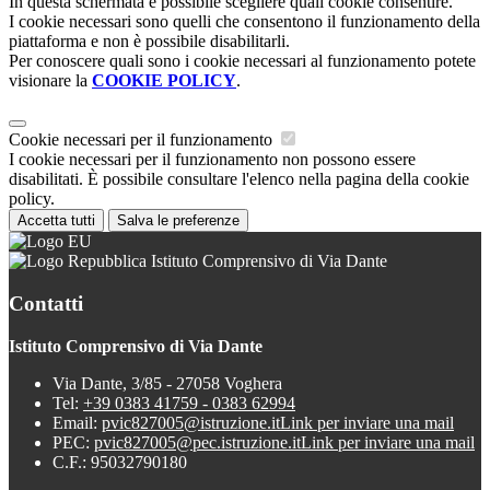
In questa schermata è possibile scegliere quali cookie consentire.
I cookie necessari sono quelli che consentono il funzionamento della
piattaforma e non è possibile disabilitarli.
Per conoscere quali sono i cookie necessari al funzionamento potete
visionare la
COOKIE POLICY
.
Cookie necessari per il funzionamento
I cookie necessari per il funzionamento non possono essere
disabilitati. È possibile consultare l'elenco nella pagina della cookie
policy.
Accetta tutti
Salva le preferenze
Istituto Comprensivo di Via Dante
Contatti
Istituto Comprensivo di Via Dante
Via Dante, 3/85 - 27058 Voghera
Tel:
+39 0383 41759 - 0383 62994
Email:
pvic827005@istruzione.it
Link per inviare una mail
PEC:
pvic827005@pec.istruzione.it
Link per inviare una mail
C.F.: 95032790180