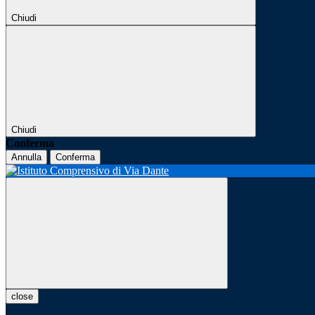
Chiudi
Chiudi
Conferma
Annulla
Conferma
close