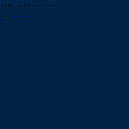
o indicato con le istruzioni necessarie.
ite la
Login Spaggiari