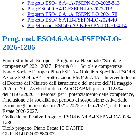
Progetto ESO4.6.A4.A-FSEPN-LO-2025-513
Prog.ESO4.6.A4.D-FSEPN-LO-2025-113
Progetto ESO4.6.A4.A-FSEPN-LO-2024-78
Progetto ESO4.6.A1.B-FSEPN-LO-2024-40
Progetto cod. ESO4.6.A2.B-FSEPN-LO-2024-14
Prog. cod. ESO4.6.A4.A-FSEPN-LO-
2026-1286
Fondi Strutturali Europei – Programma Nazionale “Scuola e
competenze” 2021-2027 –Priorità 01 – Scuola e competenze –
Fondo Sociale Europeo Plus (FSE+) – Obiettivo Specifico ESO4.6,
Azione ESO4.6.A4 – Sotto-azione ESO4.6.A4A – Interventi di cui
al Decreto del Ministro dell’istruzione e del merito dell’11 maggio
2026, n. 79 – Avviso Pubblico AOOGABMI prot. n. 112894
dell’11/05/2026 – “Percorsi per il potenziamento delle competenze,
l’inclusione e la socialità nel periodo di sospensione estiva delle
lezioni negli anni scolastici 2025- 2026 e 2026-2027”, c.d. Piano
Estate 2026-2027.
Codice identificativo Progetto: ESO4.6.A4.A-FSEPN-LO-2026-
1286
Titolo progetto: Piano Estate IC DANTE
CUP: B14D26002880007