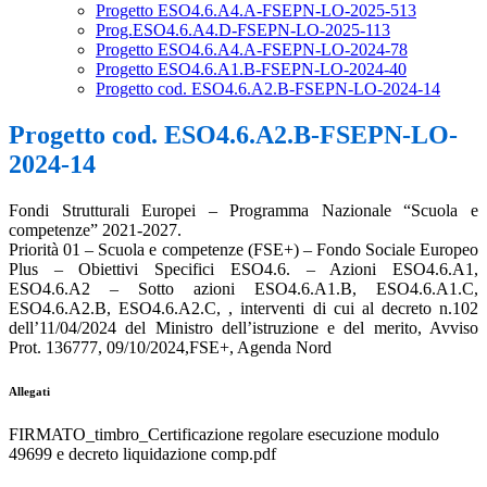
Progetto ESO4.6.A4.A-FSEPN-LO-2025-513
Prog.ESO4.6.A4.D-FSEPN-LO-2025-113
Progetto ESO4.6.A4.A-FSEPN-LO-2024-78
Progetto ESO4.6.A1.B-FSEPN-LO-2024-40
Progetto cod. ESO4.6.A2.B-FSEPN-LO-2024-14
Progetto cod. ESO4.6.A2.B-FSEPN-LO-
2024-14
Fondi Strutturali Europei – Programma Nazionale “Scuola e
competenze” 2021-2027.
Priorità 01 – Scuola e competenze (FSE+) – Fondo Sociale Europeo
Plus – Obiettivi Specifici ESO4.6. – Azioni ESO4.6.A1,
ESO4.6.A2 – Sotto azioni ESO4.6.A1.B, ESO4.6.A1.C,
ESO4.6.A2.B, ESO4.6.A2.C, , interventi di cui al decreto n.102
dell’11/04/2024 del Ministro dell’istruzione e del merito, Avviso
Prot. 136777, 09/10/2024,FSE+, Agenda Nord
Allegati
FIRMATO_timbro_Certificazione regolare esecuzione modulo
49699 e decreto liquidazione comp.pdf