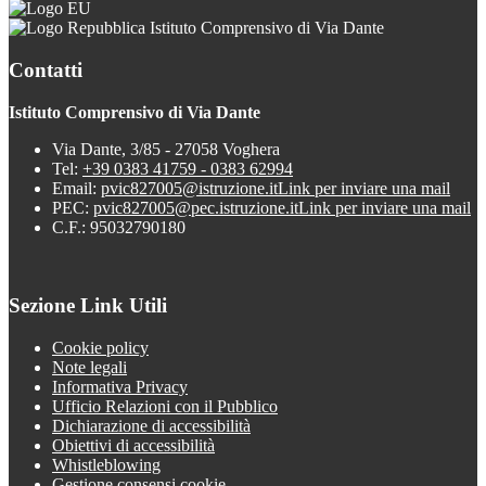
Istituto Comprensivo di Via Dante
Contatti
Istituto Comprensivo di Via Dante
Via Dante, 3/85 - 27058 Voghera
Tel:
+39 0383 41759 - 0383 62994
Email:
pvic827005@istruzione.it
Link per inviare una mail
PEC:
pvic827005@pec.istruzione.it
Link per inviare una mail
C.F.: 95032790180
Sezione Link Utili
Cookie policy
Note legali
Informativa Privacy
Ufficio Relazioni con il Pubblico
Dichiarazione di accessibilità
Obiettivi di accessibilità
Whistleblowing
Gestione consensi cookie