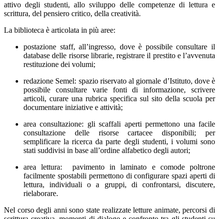
attivo degli studenti, allo sviluppo delle competenze di lettura e
scrittura, del pensiero critico, della creatività.
La biblioteca è articolata in più aree:
postazione staff,
all’ingresso, dove è possibile consultare il
database delle risorse librarie, registrare il prestito e l’avvenuta
restituzione dei volumi;
redazione Semel:
spazio riservato al giornale d’Istituto, dove è
possibile consultare varie fonti di informazione, scrivere
articoli, curare una rubrica specifica sul sito della scuola per
documentare iniziative e attività;
area consultazione:
gli scaffali aperti permettono una facile
consultazione delle risorse cartacee disponibili; per
semplificare la ricerca da parte degli studenti, i volumi sono
stati suddivisi in base all’ordine alfabetico degli autori;
area lettura:
pavimento in laminato e comode poltrone
facilmente spostabili permettono di configurare spazi aperti di
lettura, individuali o a gruppi, di confrontarsi, discutere,
rielaborare.
Nel corso degli anni sono state realizzate letture animate, percorsi di
scrittura creativa, momenti di dialogo e confronto tra gli studenti su