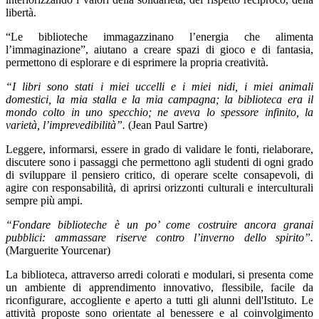
libertà.
“Le biblioteche immagazzinano l’energia che alimenta
l’immaginazione”,
aiutano a creare spazi di gioco e di fantasia,
permettono di esplorare e di esprimere la propria creatività.
“I libri sono stati i miei uccelli e i miei nidi, i miei animali
domestici, la mia stalla e la mia campagna; la biblioteca era il
mondo colto in uno specchio; ne aveva lo spessore infinito, la
varietà, l’imprevedibilità”.
(Jean Paul Sartre)
Leggere, informarsi, essere in grado di validare le fonti, rielaborare,
discutere sono i passaggi che permettono agli studenti di ogni grado
di sviluppare il pensiero critico, di operare scelte consapevoli, di
agire con responsabilità, di aprirsi orizzonti culturali e interculturali
sempre più ampi.
“Fondare biblioteche è un po’ come costruire ancora granai
pubblici: ammassare riserve contro l’inverno dello spirito”.
(Marguerite Yourcenar)
La biblioteca, attraverso arredi colorati e modulari, si presenta come
un ambiente di apprendimento innovativo, f
l
essibile, facile da
riconfigurare, accogliente e aperto a tutti gli alunni dell'Istituto. Le
attività proposte sono orientate al benessere e al coinvolgimento