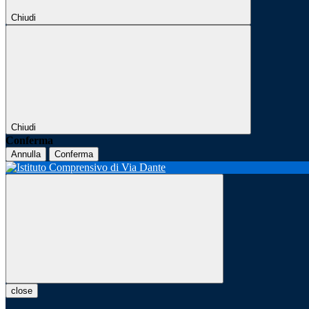
Chiudi
Chiudi
Conferma
Annulla
Conferma
close