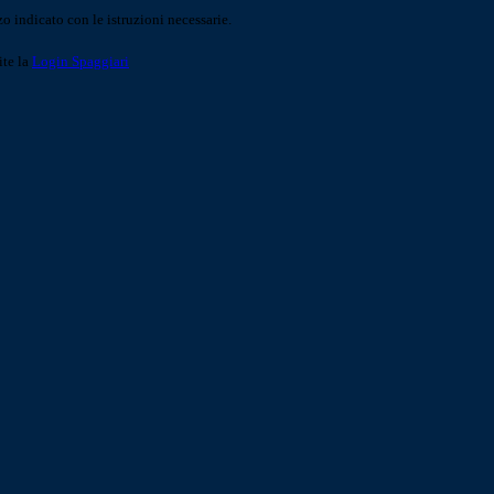
o indicato con le istruzioni necessarie.
ite la
Login Spaggiari