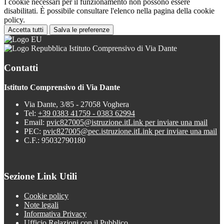
I cookie necessari per il funzionamento non possono essere
disabilitati. È possibile consultare l'elenco nella pagina della cookie
policy.
Accetta tutti
Salva le preferenze
Istituto Comprensivo di Via Dante
Contatti
Istituto Comprensivo di Via Dante
Via Dante, 3/85 - 27058 Voghera
Tel:
+39 0383 41759 - 0383 62994
Email:
pvic827005@istruzione.it
Link per inviare una mail
PEC:
pvic827005@pec.istruzione.it
Link per inviare una mail
C.F.: 95032790180
Sezione Link Utili
Cookie policy
Note legali
Informativa Privacy
Ufficio Relazioni con il Pubblico