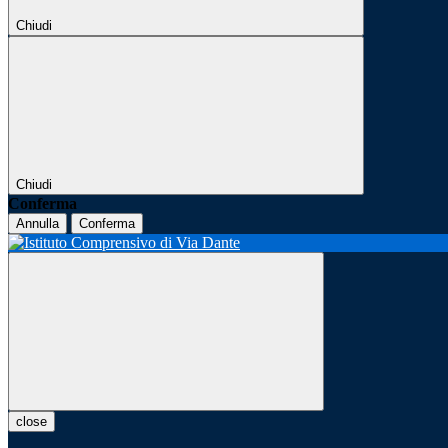
Chiudi
Chiudi
Conferma
Annulla
Conferma
close