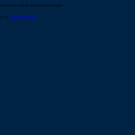
o indicato con le istruzioni necessarie.
ite la
Login Spaggiari