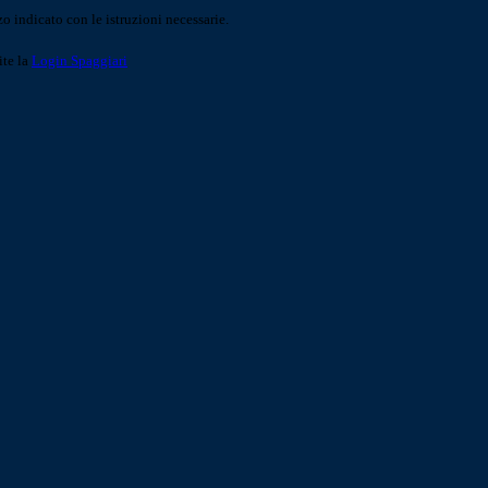
o indicato con le istruzioni necessarie.
ite la
Login Spaggiari