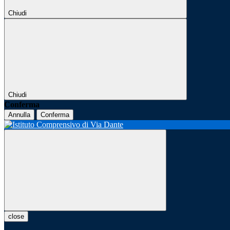
Chiudi
Chiudi
Conferma
Annulla
Conferma
close